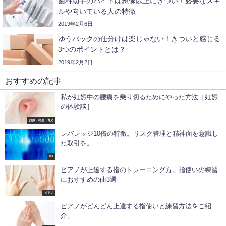
歯科助手のバイトは想像以上にきつい！必要なスキ
ルや向いている人の特徴
2019年2月6日
ゆうパックの仕分けは楽じゃない！きついと感じる
3つのポイントとは？
2019年2月2日
おすすめの記事
私が妊娠中の腰痛を乗り切るためにやった方法［妊娠
の体験談］
妊娠・出産・育児
レバレッジ10倍の特徴。リスク管理と精神面を意識し
た取引を。
FX
ピアノが上達する指のトレーニング方。指使いの練習
におすすめの曲3選
ピアノ
ピアノがどんどん上達する指使いと練習方法をご紹
介。