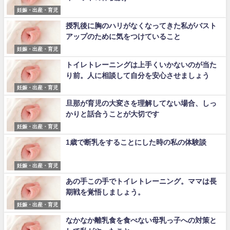
妊娠・出産・育児
授乳後に胸のハリがなくなってきた私がバスト
アップのために気をつけていること
妊娠・出産・育児
トイレトレーニングは上手くいかないのが当た
り前。人に相談して自分を安心させましょう
妊娠・出産・育児
旦那が育児の大変さを理解してない場合、しっ
かりと話合うことが大切です
妊娠・出産・育児
1歳で断乳をすることにした時の私の体験談
妊娠・出産・育児
あの手この手でトイレトレーニング。ママは長
期戦を覚悟しましょう。
妊娠・出産・育児
なかなか離乳食を食べない母乳っ子への対策と