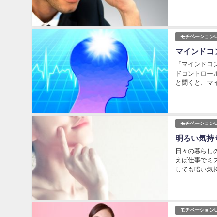
で、「悩み事が
モチベーションU
マインドコ
「マインドコ
ドコントロー
と聞くと、マ
ロールする方法
モチベーションU
明るい気持
日々の暮らし
えば仕事でミ
しても暗い気
込んでしまう人
モチベーションU