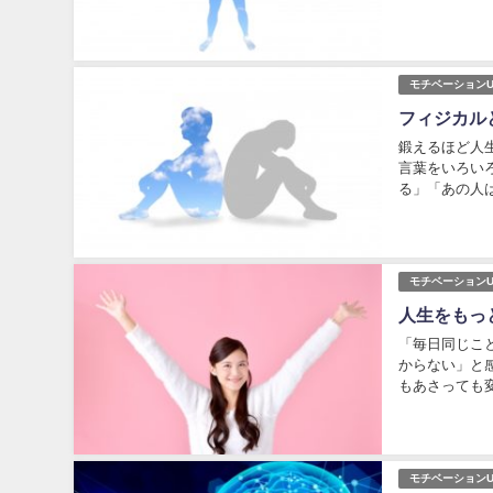
げますが、そも
モチベーションU
フィジカル
鍛えるほど人
言葉をいろい
る」「あの人
の違いについて
モチベーションU
人生をもっ
「毎日同じこ
からない」と
もあさっても
くのだろうか」
モチベーションU