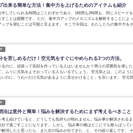
プ出来る簡単な方法！集中力を上げるためのアイテムも紹介
集中していられる時間はごくわずかであり、1時間も2時間も、同じスピード
なすことは困難です。 ただ、集中力アップのメカニズムを解析することによ
アップを望むことは可能と言えます。 そこで今回は、わたしたちの集中力を
のか、そして集中力アップを狙うための方法、...
P
分を苦しめるだけ！空元気をすぐにやめられる3つの方法。
いるのに、頑張って笑顔を作っている人はいませんか？周りの雰囲気を壊した
て、ムリに元気をよそおっている人もいるでしょう。 空元気とは、このよう
ないのに、うわべだけ元気があるように見せかけること」を言います。 空元
なたの心とからだの健康を損ねるだけであり、「...
P
消法は意外と簡単！悩みを解決するためにまず考えるべきこと
を考え続けていると、どうしても気持ちが晴れません。悩み事が解決されるま
気分で過ごすことになります。 しかし、悩み事の種はどこにでも散らばって
解消したと思ったら、また次の悩みが出てきた...と、その繰り返しです。 