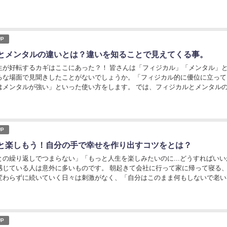
そも脂肪を燃焼するとは具体的にどういうことな...
P
とメンタルの違いとは？違いを知ることで見えてくる事。
生が好転するカギはここにあった？！ 皆さんは「フィジカル」「メンタル」
ろな場面で見聞きしたことがないでしょうか。「フィジカル的に優位に立って
はメンタルが強い」といった使い方をします。 では、フィジカルとメンタル
はご存知ですか？ フィジカルとは「肉体」をあら...
P
と楽しもう！自分の手で幸せを作り出すコツをとは？
との繰り返しでつまらない」「もっと人生を楽しみたいのに...どうすればいい
感じている人は意外に多いものです。 朝起きて会社に行って家に帰って寝る
変わらずに続いていく日々は刺激がなく、「自分はこのまま何もしないで老い
と思うようになることもあるでしょう。 そこ...
P