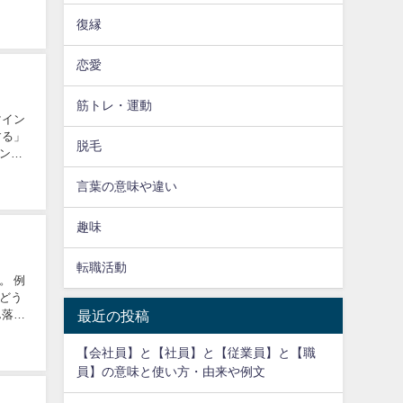
復縁
恋愛
筋トレ・運動
マイン
する」
脱毛
ント
言葉の意味や違い
趣味
転職活動
。 例
どう
最近の投稿
ん落ち
【会社員】と【社員】と【従業員】と【職
員】の意味と使い方・由来や例文