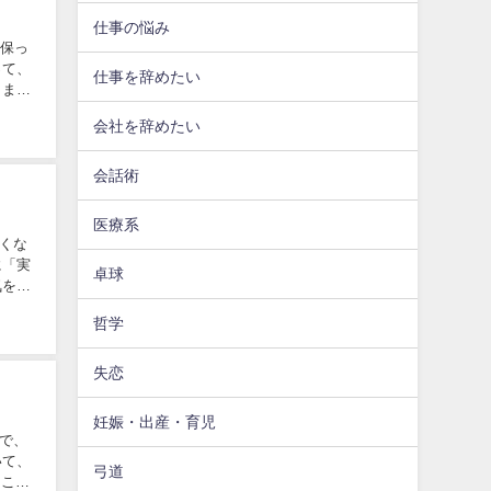
仕事の悩み
を保っ
って、
仕事を辞めたい
さまた
会社を辞めたい
会話術
医療系
くな
に「実
卓球
気を続
哲学
失恋
妊娠・出産・育児
で、
いて、
弓道
そこ