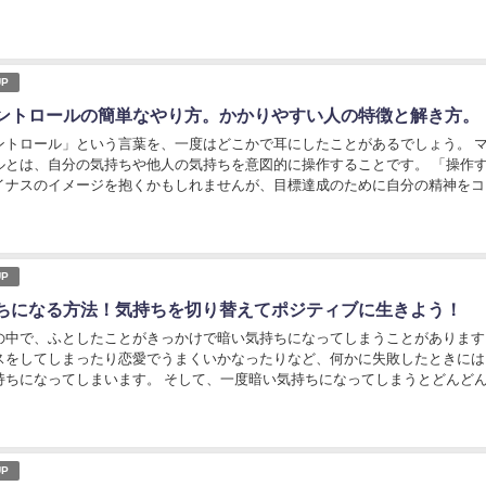
なくなればいいのに...」そんなふうに感じ...
P
ントロールの簡単なやり方。かかりやすい人の特徴と解き方。
ントロール」という言葉を、一度はどこかで耳にしたことがあるでしょう。 
ルとは、自分の気持ちや他人の気持ちを意図的に操作することです。 「操作
イナスのイメージを抱くかもしれませんが、目標達成のために自分の精神をコ
と考えれば、それほど恐ろしいものではないと思...
P
ちになる方法！気持ちを切り替えてポジティブに生きよう！
の中で、ふとしたことがきっかけで暗い気持ちになってしまうことがあります
スをしてしまったり恋愛でうまくいかなったりなど、何かに失敗したときには
持ちになってしまいます。 そして、一度暗い気持ちになってしまうとどんど
も多いでしょう。 そうならないために気分を切...
P