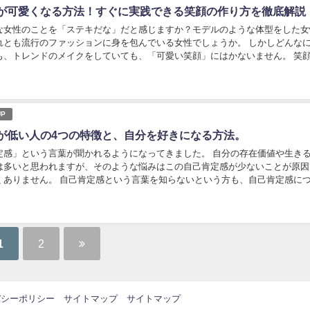
が可愛くなる方法！すぐに実践できる笑顔の作り方を徹底解説
な女性のことを「ステキだな」だと感じますか？モデルのような体型をした女
れとも流行のファッションに身を包んでいる女性でしょうか。 しかしどんな
も、トレンドのメイクをしていても、「可愛い笑顔」にはかないません。 笑
る大きなポイントであり、チャーミングポイント...
P
が低い人の4つの特徴と、自分を好きになる方法。
定感」という言葉が聞かれるようになってきました。 自分の存在価値や生き
は多いと思われますが、そのような悩みはこの自己肯定感が少ないことが原因
くありません。 自己肯定感という言葉を知らないという方も、自己肯定感に
るところが出てくるはずです。 今回は自己肯定...
1
2
バシーポリシー
サイトマップ
サイトマップ