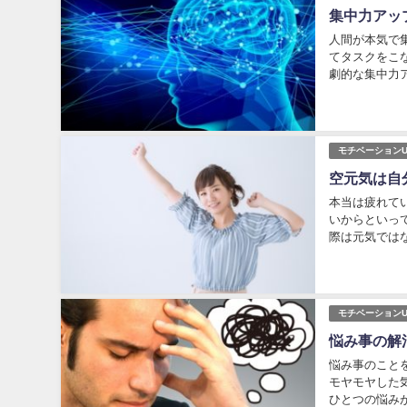
集中力アッ
人間が本気で
てタスクをこ
劇的な集中力
げるものは何な
モチベーションU
空元気は自
本当は疲れて
いからといっ
際は元気では
けることは、あ
モチベーションU
悩み事の解
悩み事のこと
モヤモヤした
ひとつの悩みが