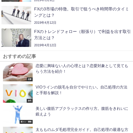
FXの3市場の特徴。取引で狙うべき時間帯のタイミ
ングとは？
2019年4月12日
FXのトレンドフォロー（順張り）で利益を出す取引
方法とは？
2019年4月12日
おすすめの記事
恋愛に興味ない人の心理とは？恋愛対象として見ても
らう方法を紹介！
恋愛
VIOラインの脱毛を自分でやりたい。自己処理の方法
と手順を解説！
脱毛
美しい腹筋アブクラックスの作り方。腹筋をきれいに
鍛えよう
筋トレ・運動
太もものムダ毛処理完全ガイド。自己処理の最適な方