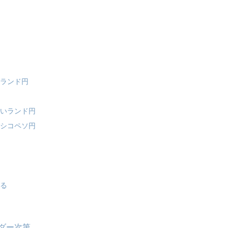
円
ーランド円
ないランド円
キシコペソ円
する
ダー次第