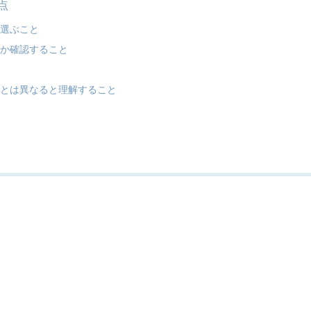
点
ら選ぶこと
器か確認すること
果とは異なると理解すること