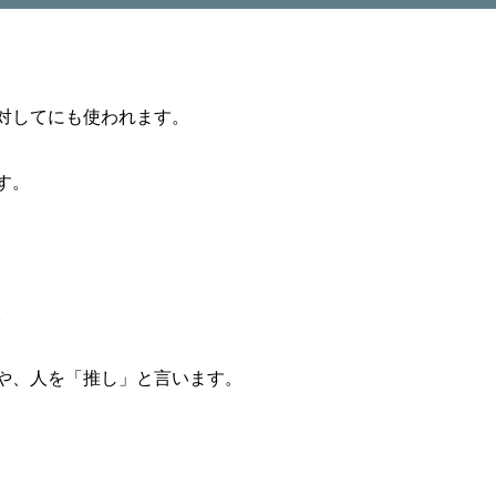
対してにも使われます。
す。
。
や、人を「推し」と言います。