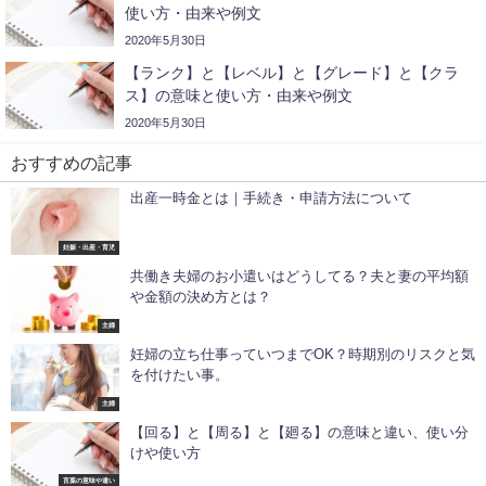
使い方・由来や例文
2020年5月30日
【ランク】と【レベル】と【グレード】と【クラ
ス】の意味と使い方・由来や例文
2020年5月30日
おすすめの記事
出産一時金とは｜手続き・申請方法について
妊娠・出産・育児
共働き夫婦のお小遣いはどうしてる？夫と妻の平均額
や金額の決め方とは？
主婦
妊婦の立ち仕事っていつまでOK？時期別のリスクと気
を付けたい事。
主婦
【回る】と【周る】と【廻る】の意味と違い、使い分
けや使い方
言葉の意味や違い