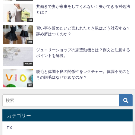
共働きで妻が家事をしてくれない！夫ができる対処法
とは？
主婦
習い事を辞めたいと言われたとき親はどう対応する？
辞め癖はつくのか？
主婦
ジュエリーショップの志望動機とは？例文と注意する
ポイントを解説。
転職活動
脱毛と体調不良の関係性をレクチャー。体調不良のと
きの脱毛はなぜだめなのか？
脱毛
カテゴリー
FX