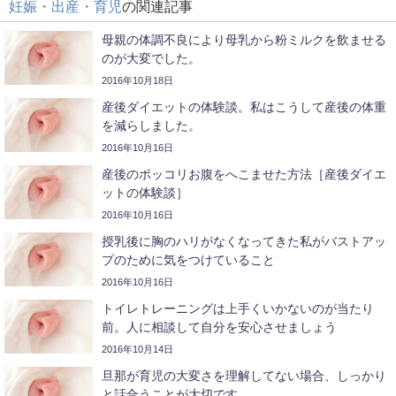
妊娠・出産・育児
の関連記事
母親の体調不良により母乳から粉ミルクを飲ませる
のが大変でした。
2016年10月18日
産後ダイエットの体験談。私はこうして産後の体重
を減らしました。
2016年10月16日
産後のポッコリお腹をへこませた方法［産後ダイエ
ットの体験談］
2016年10月16日
授乳後に胸のハリがなくなってきた私がバストアッ
プのために気をつけていること
2016年10月16日
トイレトレーニングは上手くいかないのが当たり
前。人に相談して自分を安心させましょう
2016年10月14日
旦那が育児の大変さを理解してない場合、しっかり
と話合うことが大切です