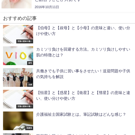
2016年10月11日
おすすめの記事
【伯母】と【叔母】と【小母】の意味と違い、使い分
けや使い方
言葉の意味や違い
カミソリ負けを回避する方法。カミソリ負けしやすい
肌の特徴とは？
脱毛
共働きでも子供に習い事をさせたい！送迎問題や子供
の気持ちを解説
主婦
【恒星】と【惑星】と【衛星】と【彗星】の意味と違
い、使い分けや使い方
言葉の意味や違い
介護福祉士国家試験とは。筆記試験はどんな感じ？
医療系