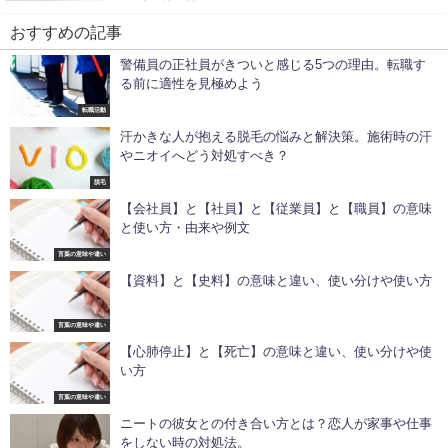
おすすめの記事
警備員の正社員がきついと感じる5つの理由。転職す
る前に適性を見極めよう
転職活動
汗かきな人が抱える脱毛の悩みと解決策。施術時の汗
やニオイへどう対処すべき？
脱毛
【会社員】と【社員】と【従業員】と【職員】の意味
と使い方・由来や例文
言葉の意味や違い
【資料】と【史料】の意味と違い、使い分けや使い方
言葉の意味や違い
【心肺停止】と【死亡】の意味と違い、使い分けや使
い方
言葉の意味や違い
ニートの彼女との付き合い方とは？恋人が家事や仕事
をしない時の対処法。