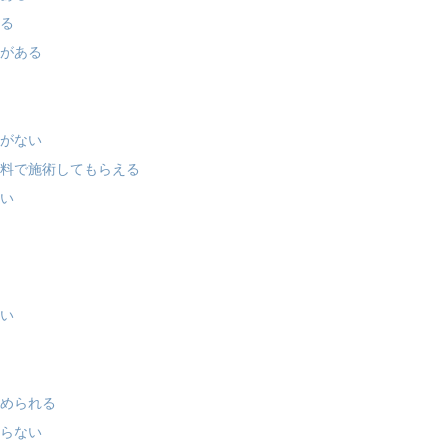
する
とがある
要がない
無料で施術してもらえる
すい
ない
始められる
からない