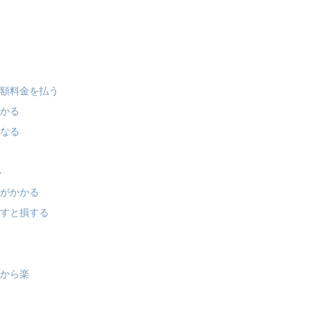
月額料金を払う
かかる
くなる
い
間がかかる
逃すと損する
いから楽