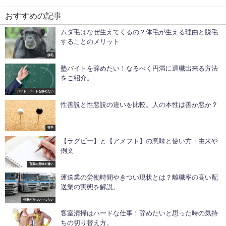
おすすめの記事
ムダ毛はなぜ生えてくるの？体毛が生える理由と脱毛
することのメリット
脱毛
塾バイトを辞めたい！なるべく円満に退職出来る方法
をご紹介。
バイト・パートを辞めたい
性善説と性悪説の違いを比較。人の本性は善か悪か？
哲学
【ラグビー】と【アメフト】の意味と使い方・由来や
例文
言葉の意味や違い
運送業の労働時間やきつい現状とは？離職率の高い配
送業の実態を解説。
仕事がきつい・つらい
客室清掃はハードな仕事！辞めたいと思った時の気持
ちの切り替え方。