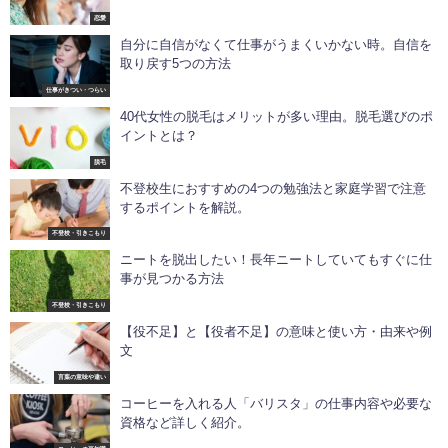
恋愛
自分に自信がなくて仕事がうまくいかない時。自信を
取り戻す5つの方法
仕事がきつい・つらい
40代女性の脱毛はメリットが多い理由。脱毛選びのポ
イントとは？
脱毛
不登校生におすすめの4つの勉強法と家庭学習で注意
するポイントを解説。
不登校・引きこもり
ニートを脱出したい！長年ニートしていてもすぐに仕
事が見つかる方法
不登校・引きこもり
【役不足】と【役者不足】の意味と使い方・由来や例
文
言葉の意味や違い
コーヒーを入れる人「バリスタ」の仕事内容や必要な
資格など詳しく紹介。