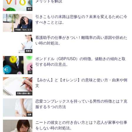
メリットを解説
脱毛
引きこもりの末路は悲惨なの？未来を変えるために今
すべきこととは。
不登校・引きこもり
看護助手の仕事がきつい！離職率の高い原因や辞めた
い時の対処法。
医療系
ポンドドル（GBP/USD）の特徴。値動きの傾向と取
引する時の注意点。
FX
【みかん】と【オレンジ】の意味と使い方・由来や例
文
言葉の意味や違い
恋愛コンプレックスを持っている男性の特徴とは？克
服する５つの方法
恋愛
ニートの彼女との付き合い方とは？恋人が家事や仕事
をしない時の対処法。