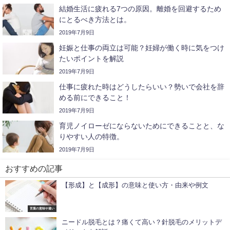
結婚生活に疲れる7つの原因。離婚を回避するため
にとるべき方法とは。
2019年7月9日
妊娠と仕事の両立は可能？妊婦が働く時に気をつけ
たいポイントを解説
2019年7月9日
仕事に疲れた時はどうしたらいい？勢いで会社を辞
める前にできること！
2019年7月9日
育児ノイローゼにならないためにできることと、な
りやすい人の特徴。
2019年7月9日
おすすめの記事
【形成】と【成形】の意味と使い方・由来や例文
言葉の意味や違い
ニードル脱毛とは？痛くて高い？針脱毛のメリットデ