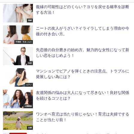
復縁の可能性はどのくらい？ヨリを戻せる確率を診断
する方法！
復縁
ニートの友人がうざい？イライラしてしまう理由や今
後の付き合い方。
不登校・引きこもり
失恋後の自分磨きの始め方。魅力的な女性になって新
しい恋をはじめよう！
失恋
マンションでピアノを弾くときの注意点。トラブルに
発展しない為には？
ピアノ
友達関係の悩みは大人になって尽きない！良好な関係
を続けるコツとは？
人間関係
ワンオペ育児は当たり前じゃない！育児は夫婦でする
ことが当たり前！
主婦