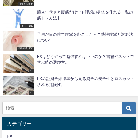
プログラミング
腕立て伏せと腹筋だけでも理想の身体を作れる【私の
筋トレ方法】
筋トレ・運動
子供が目の前で痙攣を起こしたら？熱性痙攣と対処法
について
妊娠・出産・育児
FXはどうやって勉強すればいいのか？書籍やネットで
学ぶ時の選び方。
FX
FXの証拠金維持率から見る資金の安全性とロスカット
される危険性。
FX
カテゴリー
FX