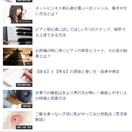
言葉の意味や違い
ネットビジネス初心者が選ぶべきジャンル。稼ぎやす
い方法とは？
アフィリエイト
ピアノ初心者に試してほしい5つのステップ。独学で
も上達できる方法
ピアノ
お辞儀の時に弾くピアノの和音とコード。その音の効
果とは？
ピアノ
【絞る】と【搾る】の意味と使い方・由来や例文
言葉の意味や違い
仕事での嫉妬は女より男の方が怖い！嫉妬しやすい人
の特徴と回避方法
仕事の悩み
ご飯を食べない子供に私がやってみた対処法［育児体
験談］
妊娠・出産・育児