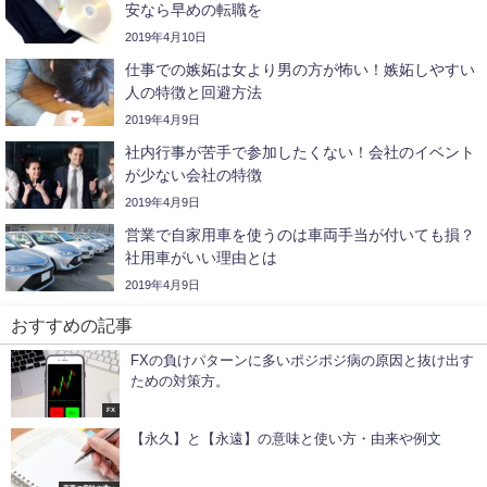
安なら早めの転職を
2019年4月10日
仕事での嫉妬は女より男の方が怖い！嫉妬しやすい
人の特徴と回避方法
2019年4月9日
社内行事が苦手で参加したくない！会社のイベント
が少ない会社の特徴
2019年4月9日
営業で自家用車を使うのは車両手当が付いても損？
社用車がいい理由とは
2019年4月9日
おすすめの記事
FXの負けパターンに多いポジポジ病の原因と抜け出す
ための対策方。
FX
【永久】と【永遠】の意味と使い方・由来や例文