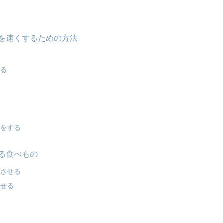
を速くするための方法
返る
換をする
る食べもの
プさせる
させる
る