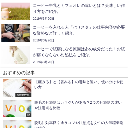
コーヒー牛乳とカフェオレの違いとは？美味しい作
り方をご紹介。
2019年3月20日
コーヒーを入れる人「バリスタ」の仕事内容や必要
な資格など詳しく紹介。
2019年3月20日
コーヒーで腹痛になる原因はあの成分だった！お腹
が痛くならない対処法をご紹介。
2019年3月20日
おすすめの記事
【顧みる】と【省みる】の意味と違い、使い分けや使
い方
言葉の意味や違い
脱毛の月額制はカラクリがある？2つの月額制の違い
や注意点を比較
脱毛
脱毛に効率良く通うコツや注意点を女性の人気職業別