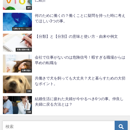
に紹介
脱毛
何のために働くの？働くことに疑問を持った時に考え
てほしい3つの事。
仕事がきつい・つらい
【分類】と【分別】の意味と使い方・由来や例文
言葉の意味や違い
会社で仕事がないのは危険信号！暇すぎる職場からは
早めの転職を
仕事の悩み
共働きで犬を飼っても大丈夫？犬と暮らすための大切
なポイント。
主婦
結婚生活に疲れた夫婦が今やるべき6つの事。仲良し
夫婦に戻る方法とは？
主婦