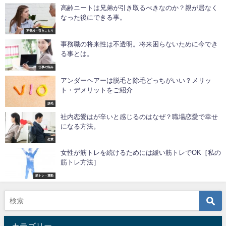
高齢ニートは兄弟が引き取るべきなのか？親が居なく
なった後にできる事。
不登校・引きこもり
事務職の将来性は不透明。将来困らないために今でき
る事とは。
仕事の悩み
アンダーヘアーは脱毛と除毛どっちがいい？メリッ
ト・デメリットをご紹介
脱毛
社内恋愛はが辛いと感じるのはなぜ？職場恋愛で幸せ
になる方法。
恋愛
女性が筋トレを続けるためには緩い筋トレでOK［私の
筋トレ方法］
筋トレ・運動